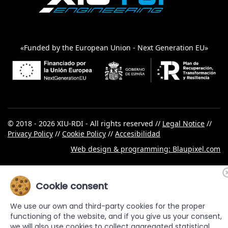
«Funded by the European Union - Next Generation EU»
© 2018 - 2026 XIU-RDI - All rights reserved //
Legal Notice
//
Privacy Policy
//
Cookie Policy
//
Accesibilidad
Web design & programming: Blaupixel.com
Cookie consent
We use our own and third-party cookies for the proper
functioning of the website, and if you give us your consent,
we will also use cookies to collect aggregated statistical