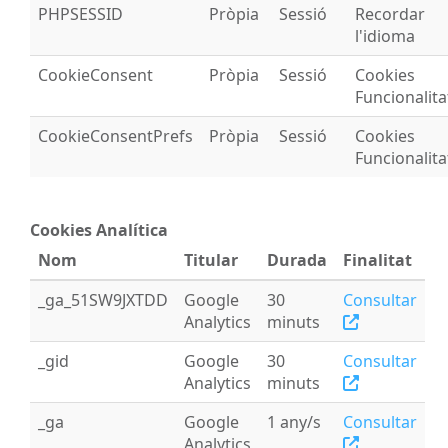
PHPSESSID
Pròpia
Sessió
Recordar
l'idioma
CookieConsent
Pròpia
Sessió
Cookies
Funcionalita
CookieConsentPrefs
Pròpia
Sessió
Cookies
Funcionalita
Cookies Analítica
Nom
Titular
Durada
Finalitat
_ga_51SW9JXTDD
Google
30
Consultar
Analytics
minuts
_gid
Google
30
Consultar
Analytics
minuts
_ga
Google
1 any/s
Consultar
Analytics